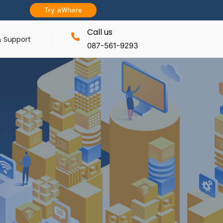
Try aWhere
Call us
 Support
087-561-9293